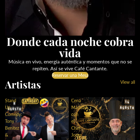
Donde cada noche cobra
vida
Música en vivo, energía auténtica y momentos que no se
repiten. Así se vive Café Cantante.
Reservar una Mesa
Artistas
View all
Stand
Cena
Up
Maridaje
Comedy:
con
Tony
el
Benitez
Chef
&
Jorge