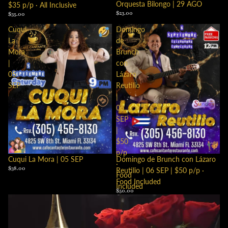
Orquesta Bilongo | 29 AGO
$35 p/p · All Inclusive
$23.00
$35.00
Cuqui
Domingo
La
de
Mora
Brunch
|
con
05
Lázaro
SEP
Reutilio
|
06
SEP
|
$50
p/p
Cuqui La Mora | 05 SEP
Domingo de Brunch con Lázaro
·
$38.00
Reutilio | 06 SEP | $50 p/p ·
Food
Food Included
Included
$50.00