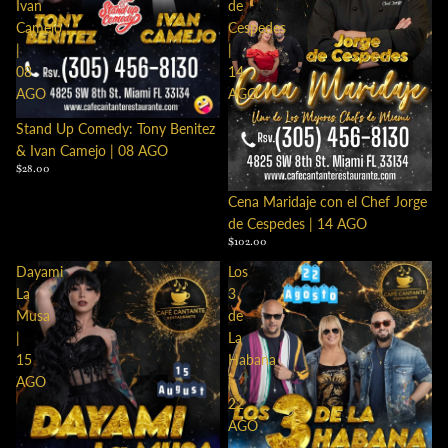
Ivan
de
Camejo
Cespedes
|
|
08
14
AGO
AGO
Stand Up Comedy: Tony Benitez
& Ivan Camejo | 08 AGO
$28.00
Cena Maridaje con el Chef Jorge
de Cespedes | 14 AGO
$102.00
Dayami
Los
La
3
Musa
de
|
La
15
Habana
AGO
|
22
AGO