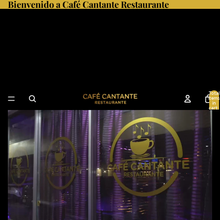
Bienvenido a Café Cantante Restaurante
Café Cantante
Restaurante Miami
Total
items
in
cart:
0