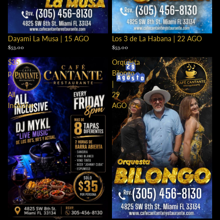
Dayami La Musa | 15 AGO
Los 3 de La Habana | 22 AGO
$53.00
$53.00
$35
Orquesta
p/p
Bilongo
·
|
All
29
Inclusive
AGO